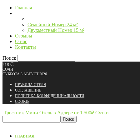
Главная
Номера
Двухкомнатный Номер 24 м²
Семейный Номер 24 м²
Двухместный Номер 15 м²
Отзывы
О нас
Контакты
Поиск
C
24.9
СОЧИ
СУББОТА 8 АВГУСТ 2026
ПРАВИЛА ОТЕЛЯ
СОГЛАШЕНИЕ
ПОЛИТИКА КОНФИДЕНЦИАЛЬНОСТИ
СOOKIE
Тростник Мини Отель в Адлере от 1 500₽ Сутки
ГЛАВНАЯ