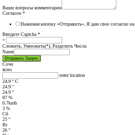
Ваши вопросы комментарии
Согласен
*
Нажимая кнопку «Отправить», Я даю свое согласие н
Введите Captcha
*
=
Сложить, Умножить(*), Разделить Числа
Name
Отправить Запрос
Сочи
ясно
enter location
24.9
°
C
24.9
°
24.9
°
87 %
0.7kmh
3 %
Сб
25
°
Вс
26
°